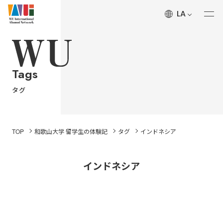
LA
ALUMNI’S Voice
和歌山大学 留学生の体験記
Tags
About
タグ
和歌山大学国際同窓ネットワークについて
History
TOP
和歌山大学 留学生の体験記
タグ
インドネシア
和歌山大学国際同窓ネットワークの沿革
インドネシア
News
和歌山大学国際同窓ネットワークからのお知らせ
Wakayama University