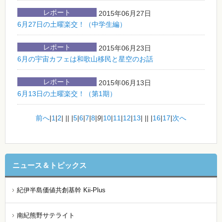
レポート
2015年06月27日
6月27日の土曜楽交！（中学生編）
レポート
2015年06月23日
6月の宇宙カフェは和歌山移民と星空のお話
レポート
2015年06月13日
6月13日の土曜楽交！（第1期）
前へ
|
1
|
2
|
||
|
5
|
6
|
7
|
8
|
9
|
10
|
11
|
12
|
13
|
||
|
16
|
17
|
次へ
ニュース＆トピックス
紀伊半島価値共創基幹 Kii-Plus
南紀熊野サテライト