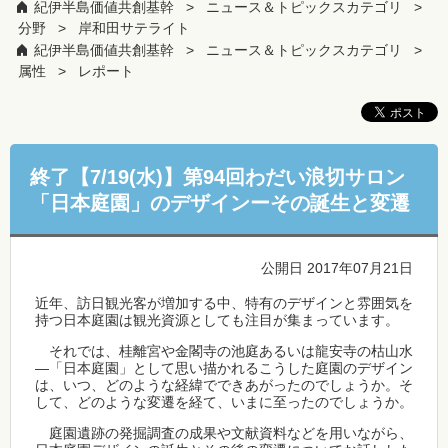
紀伊半島価値共創基幹
ニュース＆トピックスカテゴリ
分野
岸和田サテライト
紀伊半島価値共創基幹
ニュース＆トピックスカテゴリ
属性
レポート
終了【7/19(水)】第94回わだい浪切サロン
「日本庭園」のデザインーその誕生と変遷
公開日 2017年07月21日
近年、訪日観光客が増加する中、特有のデザインと雰囲気を
持つ日本庭園は観光資源としても注目が集まっています。
それでは、桂離宮や金閣寺の池庭あるいは龍安寺の枯山水
―「日本庭園」として思い描かれるこうした庭園のデザイン
は、いつ、どのような経緯でできあがったのでしょうか。そ
して、どのような変遷を経て、いまに至ったのでしょうか。
庭園遺跡の発掘調査の成果や文献資料などを用いながら、