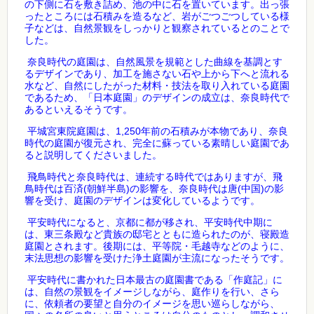
の下側に石を敷き詰め、池の中に石を置いています。出っ張
ったところには石積みを造るなど、岩がごつごつしている様
子などは、自然景観をしっかりと観察されているとのことで
した。
奈良時代の庭園は、自然風景を規範とした曲線を基調とす
るデザインであり、加工を施さない石や上から下へと流れる
水など、自然にしたがった材料・技法を取り入れている庭園
であるため、「日本庭園」のデザインの成立は、奈良時代で
あるといえるそうです。
1,250
平城宮東院庭園は、
年前の石積みが本物であり、奈良
時代の庭園が復元され、完全に蘇っている素晴しい庭園であ
ると説明してくださいました。
飛鳥時代と奈良時代は、連続する時代ではありますが、飛
(
)
(
)
鳥時代は百済
朝鮮半島
の影響を、奈良時代は唐
中国
の影
響を受け、庭園のデザインは変化しているようです。
平安時代になると、京都に都が移され、平安時代中期に
は、東三条殿など貴族の邸宅とともに造られたのが、寝殿造
庭園とされます。後期には、平等院・毛越寺などのように、
末法思想の影響を受けた浄土庭園が主流になったそうです。
平安時代に書かれた日本最古の庭園書である「作庭記」に
は、自然の景観をイメージしながら、庭作りを行い、さら
に、依頼者の要望と自分のイメージを思い巡らしながら、