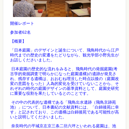
開催レポート
62
参加者
名
【概要】
「日本庭園」のデザインと誕生について、飛鳥時代から江戸
時代までの歴史の変遷をたどりながら、観光学部小野先生が
お話しくださいました。
(
日本庭園の歴史的な流れをみると、飛鳥時代の発掘庭園
考
)
古学的発掘調査で明らかになった庭園遺構
の遺跡が発見さ
れ、残存する遺構は、おおむね埋没した時点以後の（庭園改
変の意図をもった）人為的変化を受けていないことから、そ
れぞれの時代の庭園デザインの基準資料として、庭園史研究
に重要な役割を果たしているとのことです。
その中の代表的な遺構である「飛鳥出水遺跡（飛鳥京跡苑
池）」について、日本書紀の文献資料には、「白錦後苑に幸
す」と記されており、この遺構は白錦後苑である可能性が高
いと説明してくださいました。
奈良時代の平城京左京三条二坊六坪といわれる庭園は、池