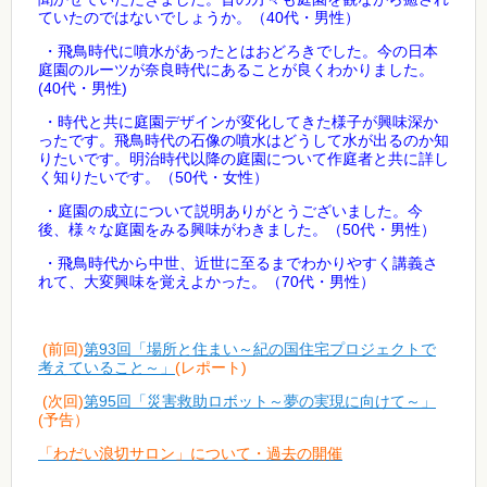
40
ていたのではないでしょうか。（
代・男性）
・飛鳥時代に噴水があったとはおどろきでした。今の日本
庭園のルーツが奈良時代にあることが良くわかりました。
(40
)
代・男性
・時代と共に庭園デザインが変化してきた様子が興味深か
ったです。飛鳥時代の石像の噴水はどうして水が出るのか知
りたいです。明治時代以降の庭園について作庭者と共に詳し
50
く知りたいです。（
代・女性）
・庭園の成立について説明ありがとうございました。今
50
後、様々な庭園をみる興味がわきました。
（
代・男性）
・飛鳥時代から中世、近世に至るまでわかりやすく講義さ
70
れて、大変興味を覚えよかった。
（
代・男性）
(前回)
第93回「場所と住まい～紀の国住宅プロジェクトで
考えていること～」
(レポート)
(次回)
第95回「災害救助ロボット～夢の実現に向けて～」
(予告）
「わだい浪切サロン」について・過去の開催