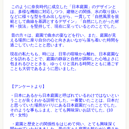
このように奈良時代に成立した「日本庭園」のデザインと
は、多様な機能に対応しつつ、建物との関係、水の取り扱い
などに様々な型を生み出しながら、一貫して「自然風景を規
範として曲線を基調とするデザイン」「自然にしたがった材
料・技法」を堅持して、現在に至っているとのことでした。
昔の方々は、庭園で曲水の宴などを行い、また、庭園が見
える場所に座り自分の心と向きあいながら落ち着いた時間を
過ごしていたことと思います。
現在の私たちも、時には、日常の喧噪から離れ、日本庭園な
どを訪れることで、庭園の静寂と自然が調和した心地よさに
包まれるひとときを、ゆっくりと流れる時間とともに過ごす
ことも大切であるように思いました。
【アンケートより】
・日本にあるから日本庭園と呼ばれているわけではないとい
うことが良くわかる説明でした。一番驚いたことは、日本だ
と思っていた場所がパリにある日本庭園だったことでした。
(10
そのような事もふまえ、とても興味深いお話でした。
)
代・女性
・庭園と歴史との関係性をはじめて伺い、とても興味深く
聞かせていただきました。昔の方々も庭園を観ながら癒され