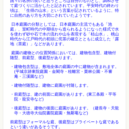
国々の名所の良いと思うところは自分のものとし、調和させ
て庭づくりに活かしたと記されています。平安時代の終わり
頃は、「生得の山水」という言葉が記されているように、特
に自然のあり方を大切にされていたようです。
日本庭園の分類としては、日本庭園の主流でもある「池
庭」、室町時代の中期頃から造られるようになった様式で水
を使わず砂や石で水の流れや山を表現する「枯山水」、桃山
時代から江戸時代の初頭に侘茶の確立とともに成立した「露
地（茶庭）」などがあります。
庭園の建物との位置関係においては、建物包含型、建物付
随型、前庭型、後庭型があります。
・建物包含型は、敷地全体の庭園の中に建物が含まれます。
(
平城京跡東院庭園・金閣寺・桂離宮・栗林公園・不審
)
庵・三溪園など
・建物付随型は、建物に庭園が付随します。
(
・前庭型は、建の前面に庭園があります。
東三条殿・平等
)
院・龍安寺など
・後庭型は、建物の後面に庭園があります。（建長寺・天龍
)
寺・大徳寺大仙院書院庭園・無鄰菴など
前庭型はフォーマルな庭、後庭型はプライベートな庭である
という違いがあるそうです。