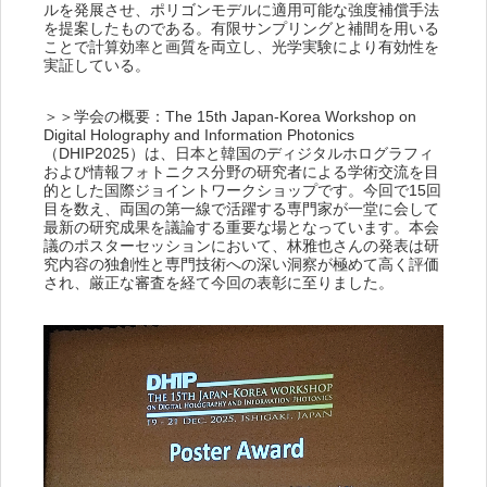
ルを発展させ、ポリゴンモデルに適用可能な強度補償手法
を提案したものである。有限サンプリングと補間を用いる
ことで計算効率と画質を両立し、光学実験により有効性を
実証している。
＞＞学会の概要：The 15th Japan-Korea Workshop on
Digital Holography and Information Photonics
（DHIP2025）は、日本と韓国のディジタルホログラフィ
および情報フォトニクス分野の研究者による学術交流を目
的とした国際ジョイントワークショップです。今回で15回
目を数え、両国の第一線で活躍する専門家が一堂に会して
最新の研究成果を議論する重要な場となっています。本会
議のポスターセッションにおいて、林雅也さんの発表は研
究内容の独創性と専門技術への深い洞察が極めて高く評価
され、厳正な審査を経て今回の表彰に至りました。