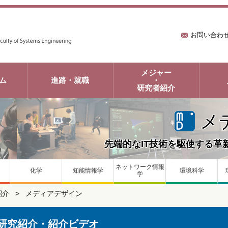
お問い合わ
メジャー
ム
進路・就職
・
研究者紹介
メ
先端的なIT技術を駆使する革
ネットワーク情報
化学
知能情報学
環境科学
学
紹介
メディアデザイン
研究紹介・紹介ビデオ