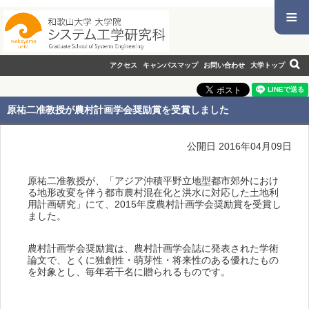
≡
アクセス
キャンパスマップ
お問い合わせ
大学トップ
原祐二准教授が農村計画学会奨励賞を受賞しました
公開日 2016年04月09日
原祐二准教授が、「アジア沖積平野立地型都市郊外におけ
る地形改変を伴う都市農村混在化と洪水に対応した土地利
用計画研究」にて、2015年度農村計画学会奨励賞を受賞し
ました。
農村計画学会奨励賞は、農村計画学会誌に発表された学術
論文で、とくに独創性・萌芽性・将来性のある優れたもの
を対象とし、毎年若干名に贈られるものです。