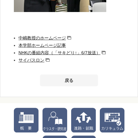
中嶋教授のホームページ
本学部ホームページ記事
NHKの番組内容（「サキどり↑」6/7放送）
サイバスロン
戻る