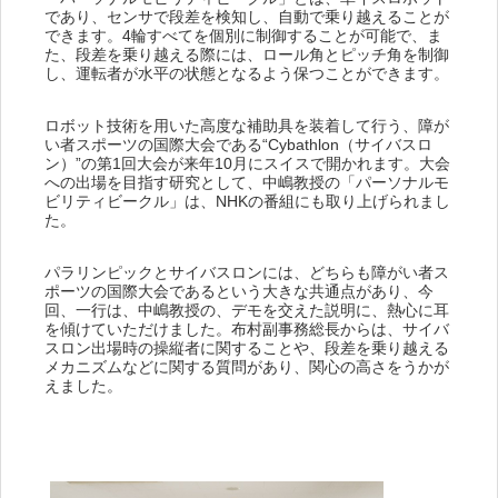
であり、センサで段差を検知し、自動で乗り越えることが
できます。4輪すべてを個別に制御することが可能で、ま
た、段差を乗り越える際には、ロール角とピッチ角を制御
し、運転者が水平の状態となるよう保つことができます。
ロボット技術を用いた高度な補助具を装着して行う、障が
い者スポーツの国際大会である“Cybathlon（サイバスロ
ン）”の第1回大会が来年10月にスイスで開かれます。大会
への出場を目指す研究として、中嶋教授の「パーソナルモ
ビリティビークル」は、NHKの番組にも取り上げられまし
た。
パラリンピックとサイバスロンには、どちらも障がい者ス
ポーツの国際大会であるという大きな共通点があり、今
回、一行は、中嶋教授の、デモを交えた説明に、熱心に耳
を傾けていただけました。布村副事務総長からは、サイバ
スロン出場時の操縦者に関することや、段差を乗り越える
メカニズムなどに関する質問があり、関心の高さをうかが
えました。