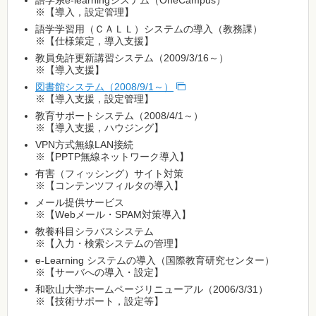
※【導入，設定管理】
語学学習用（ＣＡＬＬ）システムの導入（教務課）
※【仕様策定，導入支援】
教員免許更新講習システム（2009/3/16～）
※【導入支援】
図書館システム（2008/9/1～）
※【導入支援，設定管理】
教育サポートシステム（2008/4/1～）
※【導入支援，ハウジング】
VPN方式無線LAN接続
※【PPTP無線ネットワーク導入】
有害（フィッシング）サイト対策
※【コンテンツフィルタの導入】
メール提供サービス
※【Webメール・SPAM対策導入】
教養科目シラバスシステム
※【入力・検索システムの管理】
e-Learning システムの導入（国際教育研究センター）
※【サーバへの導入・設定】
和歌山大学ホームページリニューアル（2006/3/31）
※【技術サポート，設定等】