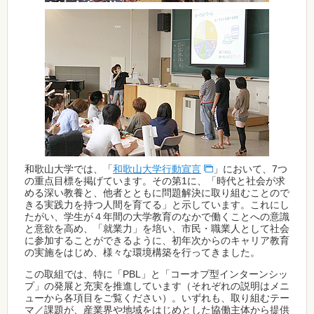
和歌山大学では、「
和歌山大学行動宣言
」において、7つ
の重点目標を掲げています。その第1に、「時代と社会が求
める深い教養と、他者とともに問題解決に取り組むことので
きる実践力を持つ人間を育てる」と示しています。これにし
たがい、学生が４年間の大学教育のなかで働くことへの意識
と意欲を高め、「就業力」を培い、市民・職業人として社会
に参加することができるように、初年次からのキャリア教育
の実施をはじめ、様々な環境構築を行ってきました。
この取組では、特に「PBL」と「コーオプ型インターンシッ
プ」の発展と充実を推進しています（それぞれの説明はメニ
ューから各項目をご覧ください）。いずれも、取り組むテー
マ／課題が、産業界や地域をはじめとした協働主体から提供