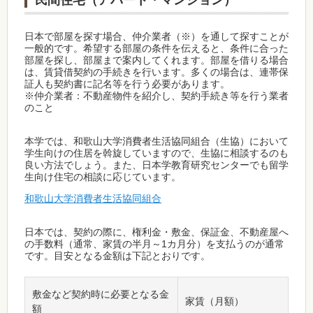
民間住宅（アパート・マンション）
日本で部屋を探す場合、仲介業者（※）を通して探すことが
一般的です。希望する部屋の条件を伝えると、条件に合った
部屋を探し、部屋まで案内してくれます。部屋を借りる場合
は、賃貸借契約の手続きを行います。多くの場合は、連帯保
証人も契約書に記名等を行う必要があります。
※仲介業者：不動産物件を紹介し、契約手続き等を行う業者
のこと
本学では、和歌山大学消費者生活協同組合（生協）において
学生向けの住居を斡旋していますので、生協に相談するのも
良い方法でしょう。また、日本学教育研究センターでも留学
生向け住宅の相談に応じています。
和歌山大学消費者生活協同組合
日本では、契約の際に、権利金・敷金、保証金、不動産屋へ
の手数料（通常、家賃の半月～1カ月分）を支払うのが通常
です。目安となる金額は下記とおりです。
敷金など契約時に必要となる金
家賃（月額）
額