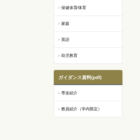
保健体育⁄体育
家庭
英語
幼児教育
ガイダンス資料(pdf)
専攻紹介
教員紹介（学内限定）