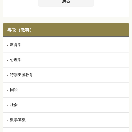
戻る
専攻（教科）
教育学
心理学
特別支援教育
国語
社会
数学⁄算数