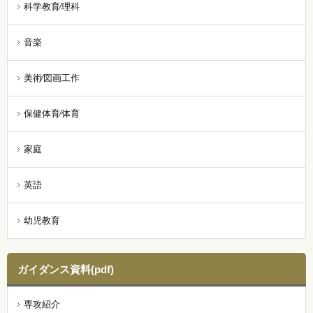
科学教育⁄理科
音楽
美術⁄図画工作
保健体育⁄体育
家庭
英語
幼児教育
ガイダンス資料(pdf)
専攻紹介