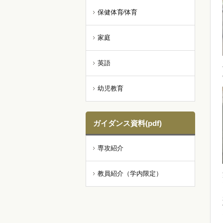
保健体育⁄体育
家庭
英語
幼児教育
ガイダンス資料(pdf)
専攻紹介
教員紹介（学内限定）