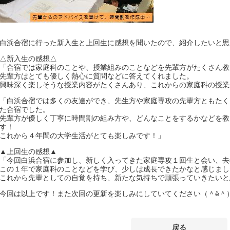
白浜合宿に行った新入生と上回生に感想を聞いたので、紹介したいと思い
△新入生の感想△
「合宿では家庭科のことや、授業組みのことなどを先輩方がたくさん教
先輩方はとても優しく熱心に質問などに答えてくれました。
興味深く楽しそうな授業内容がたくさんあり、これからの家庭科の授業
「白浜合宿では多くの友達ができ、先生方や家庭専攻の先輩方ともたく
た合宿でした。
先輩方が優しく丁寧に時間割の組み方や、どんなことをするかなどを教
す！
これから４年間の大学生活がとても楽しみです！」
▲上回生の感想▲
「今回白浜合宿に参加し、新しく入ってきた家庭専攻１回生と会い、去
この１年で家庭科のことなどを学び、少しは成長できたかなと感じまし
これから先輩としての自覚を持ち、新たな気持ちで頑張っていきたいと
今回は以上です！また次回の更新を楽しみにしていてください（＾ё＾
戻る