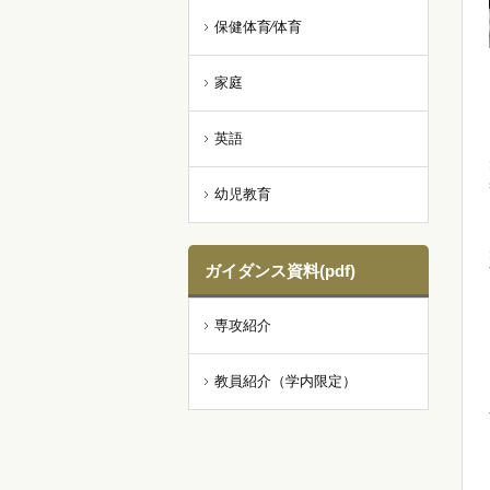
保健体育⁄体育
家庭
英語
幼児教育
ガイダンス資料(pdf)
専攻紹介
教員紹介（学内限定）