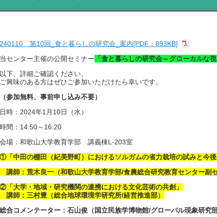
240110 第10回_食と暮らしの研究会_案内[PDF：893KB]
当センター主催の公開セミナー
「食と暮らしの研究会～グローカルな視
以下、詳細ご確認ください。
ご興味のある方はぜひご参加いただけたら幸いです。
（参加無料、事前申し込み不要）
日時：2024年1月10日（水）
時間：14:50～16:20
会場：
和歌山大学教育学部 講義棟L-203室
①「中田の棚田（紀美野町）におけるソルガムの省力栽培の試みと今後
講師：荒木良一（和歌山大学教育学部/食農総合研究教育センター副
②「大学・地域・研究機関の連携における文化芸術の共創」
講師：三村豊（総合地球環境学研究所/経営推進部）
総合コメンテーター：石山俊（国立民族学博物館/グローバル現象研究