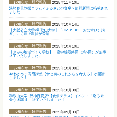
お知らせ・研究報告
2025年11月10日
湯崎客員教授コラム＜ふるさとの食卓＞熊野新聞に掲載され
ました
お知らせ・研究報告
2025年10月14日
【大阪公立大学×和歌山大学】「OMUSUBI（おむすび）講
座」にて岸上教員が登壇
お知らせ・研究報告
2025年10月10日
【きみの地域づくり学校】 座学編最終回（第5回）が無事
終了いたしました。
お知らせ・研究報告
2025年10月08日
JAわかやま寄附講義【食と農のこれからを考える】が開講
しました！
お知らせ・研究報告
2025年10月08日
和歌山大学×阪神百貨店/【食祭テラス】イベント「巡る 出
会う 和歌山」終了いたしました！
お知らせ・研究報告
2025年09月03日