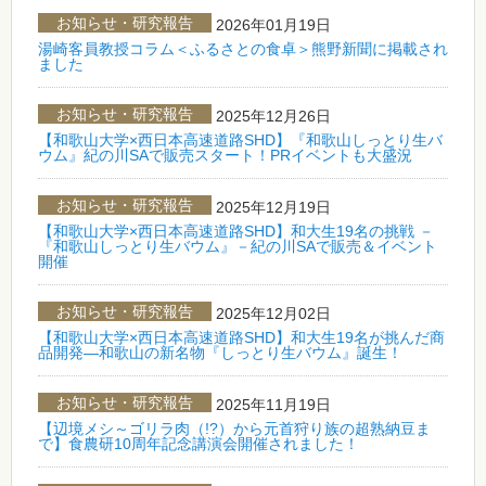
お知らせ・研究報告
2026年01月19日
湯崎客員教授コラム＜ふるさとの食卓＞熊野新聞に掲載され
ました
お知らせ・研究報告
2025年12月26日
【和歌山大学×西日本高速道路SHD】『和歌山しっとり生バ
ウム』紀の川SAで販売スタート！PRイベントも大盛況
お知らせ・研究報告
2025年12月19日
【和歌山大学×西日本高速道路SHD】和大生19名の挑戦 －
『和歌山しっとり生バウム』－紀の川SAで販売＆イベント
開催
お知らせ・研究報告
2025年12月02日
【和歌山大学×西日本高速道路SHD】和大生19名が挑んだ商
品開発―和歌山の新名物『しっとり生バウム』誕生！
お知らせ・研究報告
2025年11月19日
【辺境メシ～ゴリラ肉（!?）から元首狩り族の超熟納豆ま
で】食農研10周年記念講演会開催されました！