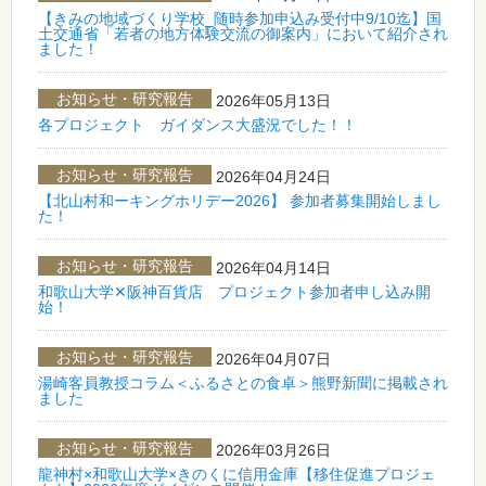
【きみの地域づくり学校_随時参加申込み受付中9/10迄】国
土交通省「若者の地方体験交流の御案内」において紹介され
ました！
お知らせ・研究報告
2026年05月13日
各プロジェクト ガイダンス大盛況でした！！
お知らせ・研究報告
2026年04月24日
【北山村和ーキングホリデー2026】 参加者募集開始しまし
た！
お知らせ・研究報告
2026年04月14日
和歌山大学✕阪神百貨店 プロジェクト参加者申し込み開
始！
お知らせ・研究報告
2026年04月07日
湯崎客員教授コラム＜ふるさとの食卓＞熊野新聞に掲載され
ました
お知らせ・研究報告
2026年03月26日
龍神村×和歌山大学×きのくに信用金庫【移住促進プロジェ