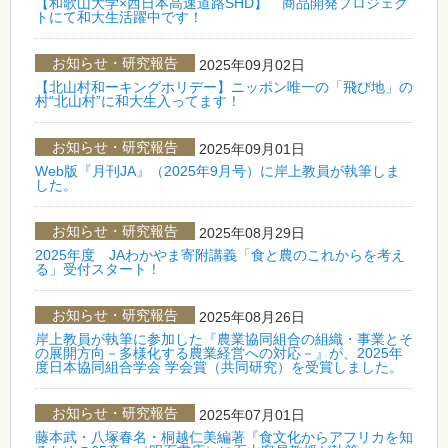
【和歌山大学×西日本高速道路SHD】 商品開発プロジェク
トにて和大生活躍中です！
お知らせ・研究報告
2025年09月02日
【北山村和ーキングホリデー】ニッポン唯一の「飛び地」の
村“北山村”に和大生入ってます！
お知らせ・研究報告
2025年09月01日
Web版『月刊JA』（2025年9月号）に岸上教員が執筆しま
した。
お知らせ・研究報告
2025年08月29日
2025年度 JAわかやま寄附講義「食と農のこれからを考え
る」受付スタート！
お知らせ・研究報告
2025年08月26日
岸上教員が執筆に参加した『農業協同組合の組織・事業とそ
の展開方向－多様化する農業経営への対応－』が、2025年
度日本協同組合学会 学会賞（共同研究）を受賞しました。
お知らせ・研究報告
2025年07月01日
藤本武・八塚春名・桐越仁美編著『食文化からアフリカを知