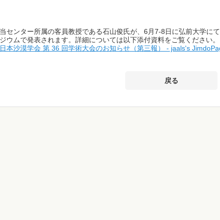
当センター所属の客員教授である石山俊氏が、6月7-8日に弘前大学に
ジウムで発表されます。詳細については以下添付資料をご覧ください。
日本沙漠学会 第 36 回学術大会のお知らせ（第三報） - jaals's JimdoPag
戻る