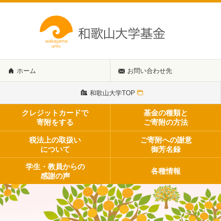
ホーム
お問い合わせ先
和歌山大学TOP
クレジットカードで
基金の種類と
寄附をする
ご寄附の方法
税法上の取扱い
ご寄附への謝意
について
御芳名録
学生・教員からの
各種情報
感謝の声