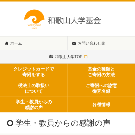
ホーム
お問い合わせ先
和歌山大学TOP
クレジットカードで
基金の種類と
寄附をする
ご寄附の方法
税法上の取扱い
ご寄附への謝意
について
御芳名録
学生・教員からの
各種情報
感謝の声
学生・教員からの感謝の声