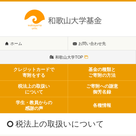
ホーム
お問い合わせ先
和歌山大学TOP
クレジットカードで
基金の種類と
寄附をする
ご寄附の方法
税法上の取扱い
ご寄附への謝意
について
御芳名録
学生・教員からの
各種情報
感謝の声
税法上の取扱いについて