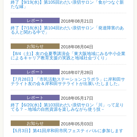
終了【9/19(水)】第105回わだい浪切サロン「食がつなぐ新
たな縁」
レポート
2018年08月21日
終了【7/18(水)】第104回わだい浪切サロン「発達障害のあ
る人と関わる中で」
お知らせ
2018年08月04日
【8/4（土)】友の会夏季講演会「東大阪地域にみる中小企業
によるキャリア教育支援の実践と地域社会づくり」
レポート
2018年07月28日
【7月28日】「市民活動ステーションコラボラ」に岸和田サ
テライト友の会＆岸和田サテライトが出展いたしました。
レポート
2018年05月17日
終了【6/20(水)】第103回わだい浪切サロン「川」って足り
てる？－地域の自然資源を楽しみながら使う技－
お知らせ
2018年05月03日
【5月3日】第41回岸和田市民フェスティバルに参加します