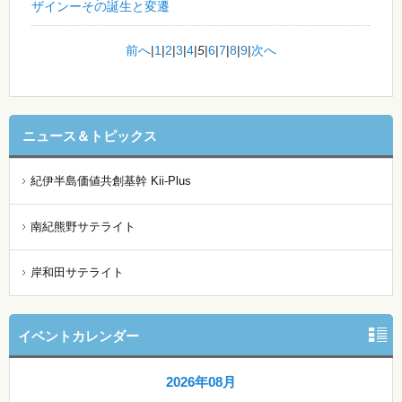
ザインーその誕生と変遷
前へ
|
1
|
2
|
3
|
4
|
5
|
6
|
7
|
8
|
9
|
次へ
ニュース＆トピックス
紀伊半島価値共創基幹 Kii-Plus
南紀熊野サテライト
岸和田サテライト
イベントカレンダー
2026年08月