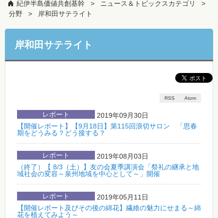
紀伊半島価値共創基幹
ニュース＆トピックスカテゴリ
分野
岸和田サテライト
岸和田サテライト
RSS
Atom
レポート
2019年09月30日
【開催レポート】【9月18日】第115回浪切サロン 「思春
期をどうみる？どう接する？
レポート
2019年08月03日
（終了）【 8/3（土）】友の会夏季講演会「祭礼の継承と地
域社会の変容～泉州地域を中心として～」開催
レポート
2019年05月11日
【開催レポート及びその後の綿花】繊維の魅力にせまる～綿
花を植えてみよう～