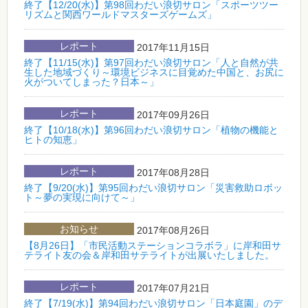
終了【12/20(水)】第98回わだい浪切サロン「スポーツツー
リズムと関西ワールドマスターズゲームズ」
レポート
2017年11月15日
終了【11/15(水)】第97回わだい浪切サロン「人と自然が共
生した地域づくり～環境ビジネスに目覚めた中国と、お尻に
火がついてしまった？日本～」
レポート
2017年09月26日
終了【10/18(水)】第96回わだい浪切サロン「植物の機能と
ヒトの知恵」
レポート
2017年08月28日
終了【9/20(水)】第95回わだい浪切サロン「災害救助ロボッ
ト～夢の実現に向けて～」
お知らせ
2017年08月26日
【8月26日】「市民活動ステーションコラボラ」に岸和田サ
テライト友の会＆岸和田サテライトが出展いたしました。
レポート
2017年07月21日
終了【7/19(水)】第94回わだい浪切サロン「日本庭園」のデ