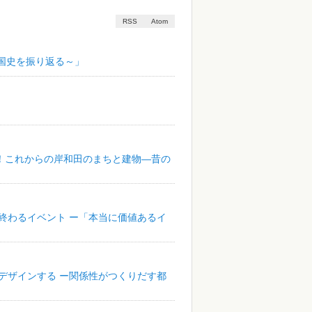
RSS
Atom
メリカ建国史を振り返る～」
考える！これからの岸和田のまちと建物―昔の
ト、終わるイベント ー「本当に価値あるイ
スをデザインする ー関係性がつくりだす都