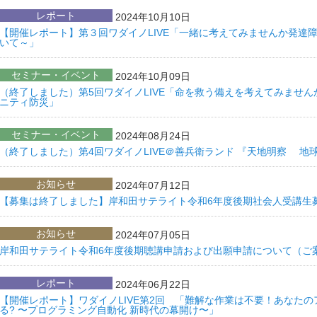
レポート
2024年10月10日
【開催レポート】第３回ワダイノLIVE「一緒に考えてみませんか発達
いて～」
セミナー・イベント
2024年10月09日
（終了しました）第5回ワダイノLIVE「命を救う備えを考えてみませ
ニティ防災」
セミナー・イベント
2024年08月24日
（終了しました）第4回ワダイノLIVE＠善兵衛ランド 『天地明察 地
お知らせ
2024年07月12日
【募集は終了しました】岸和田サテライト令和6年度後期社会人受講生
お知らせ
2024年07月05日
岸和田サテライト令和6年度後期聴講申請および出願申請について（ご
レポート
2024年06月22日
【開催レポート】ワダイノLIVE第2回 「難解な作業は不要！あなた
る? 〜プログラミング自動化 新時代の幕開け〜」