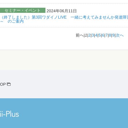
セミナー・イベント
2024年06月11日
（終了しました）第3回ワダイノLIVE 一緒に考えてみませんか発達
～ のご案内
前へ
|
1
|
2
|
3
|
4
|
5
|
6
|
7
|
8
|
9
|
次へ
OP