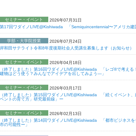
セミナー・イベント
2026年07月31日
第17回ワダイノLIVE@Kishiwada 「Semiquincentennial〜ア
学部・大学院授業
2026年07月24日
岸和田サテライト令和8年度後期社会人受講生募集します（お知らせ）
セミナー・イベント
2026年04月18日
（終了しました）第16回ワダイノLIVE@Kishiwada 「レゴ®で
建物はどう使う？みんなでアイデアを出してみよう―」
セミナー・イベント
2026年03月17日
（終了しました）第15回ワダイノLIVE@Kishiwada 「続くイベン
ベントの育て方」研究最前線」ー
セミナー・イベント
2026年02月13日
（終了しました）第14回ワダイノLIVE@Kishiwada 「都市ビジネ
市の可能性ー」