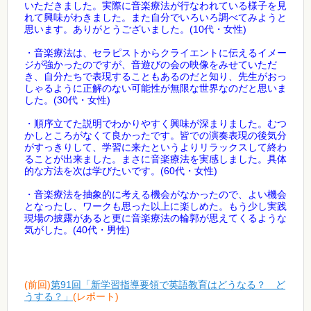
いただきました。実際に音楽療法が行なわれている様子を見
れて興味がわきました。また自分でいろいろ調べてみようと
思います。ありがとうございました。(10代・女性)
・音楽療法は、セラピストからクライエントに伝えるイメー
ジが強かったのですが、音遊びの会の映像をみせていただ
き、自分たちで表現することもあるのだと知り、先生がおっ
しゃるように正解のない可能性が無限な世界なのだと思いま
した。(30代・女性)
・順序立てた説明でわかりやすく興味が深まりました。むつ
かしところがなくて良かったです。皆での演奏表現の後気分
がすっきりして、学習に来たというよりリラックスして終わ
ることが出来ました。まさに音楽療法を実感しました。具体
的な方法を次は学びたいです。(60代・女性)
・音楽療法を抽象的に考える機会がなかったので、よい機会
となったし、ワークも思った以上に楽しめた。もう少し実践
現場の披露があると更に音楽療法の輪郭が思えてくるような
気がした。(40代・男性)
(前回)
第91回「新学習指導要領で英語教育はどうなる？ ど
うする？」
(レポート)