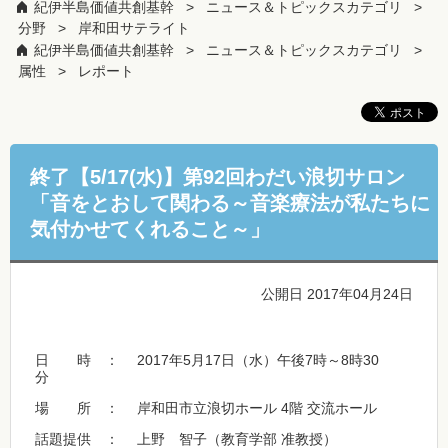
紀伊半島価値共創基幹
ニュース＆トピックスカテゴリ
分野
岸和田サテライト
紀伊半島価値共創基幹
ニュース＆トピックスカテゴリ
属性
レポート
終了【5/17(水)】第92回わだい浪切サロン
「音をとおして関わる～音楽療法が私たちに
気付かせてくれること～」
公開日 2017年04月24日
日 時 ： 2017年5月17日（水）午後7時～8時30
分
場 所 ： 岸和田市立浪切ホール 4階 交流ホール
話題提供 ： 上野 智子（教育学部 准教授）