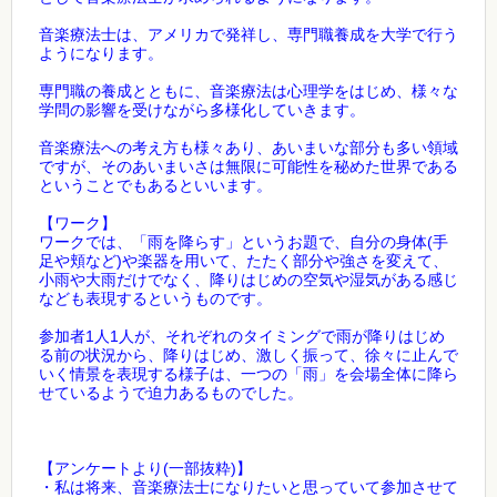
音楽療法士は、アメリカで発祥し、専門職養成を大学で行う
ようになります。
専門職の養成とともに、音楽療法は心理学をはじめ、様々な
学問の影響を受けながら多様化していきます。
音楽療法への考え方も様々あり、あいまいな部分も多い領域
ですが、そのあいまいさは無限に可能性を秘めた世界である
ということでもあるといいます。
【ワーク】
ワークでは、「雨を降らす」というお題で、自分の身体(手
足や頬など)や楽器を用いて、たたく部分や強さを変えて、
小雨や大雨だけでなく、降りはじめの空気や湿気がある感じ
なども表現するというものです。
参加者1人1人が、それぞれのタイミングで雨が降りはじめ
る前の状況から、降りはじめ、激しく振って、徐々に止んで
いく情景を表現する様子は、一つの「雨」を会場全体に降ら
せているようで迫力あるものでした。
【アンケートより(一部抜粋)】
・私は将来、音楽療法士になりたいと思っていて参加させて