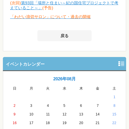
(次回)
第93回「場所と住まい～紀の国住宅プロジェクトで考
えていること～」
(予告)
「わだい浪切サロン」について・過去の開催
戻る
イベントカレンダー
2026年08月
日
月
火
水
木
金
土
1
2
3
4
5
6
7
8
9
10
11
12
13
14
15
16
17
18
19
20
21
22