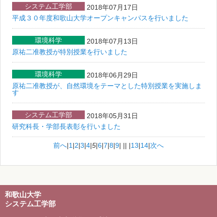
システム工学部
2018年07月17日
平成３０年度和歌山大学オープンキャンパスを行いました
環境科学
2018年07月13日
原祐二准教授が特別授業を行いました
環境科学
2018年06月29日
原祐二准教授が、自然環境をテーマとした特別授業を実施しま
す
システム工学部
2018年05月31日
研究科長・学部長表彰を行いました
前へ
|
1
|
2
|
3
|
4
|
5
|
6
|
7
|
8
|
9
|
||
|
13
|
14
|
次へ
和歌山大学
システム工学部