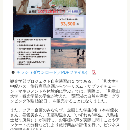
チラシ（ダウンロード／PDFファイル）
観光学部プロジェクト自主演習の１つである、「「和大生×
中紀バス」旅行商品企画からツーリズム・サプライチェー
ン・マネジメントを体験的に学ぶ」では、実際に、「和歌山
大学・観光学部の学生が考えた！琵琶湖の自然を満喫・グラ
ンピング体験1泊2日 」を販売することになりました。
また、ツアー企画のみならず、企画した学生3名（本村優衣
さん、姜愛美さん、工藤彩里さん（いずれも3年生。八島雄
士ゼミ所属））が同行し、お客様の声を実際に聞くことやア
ンケートの分析などにより旅行商品の評価を行い、ビジネス
の実際を学びます。