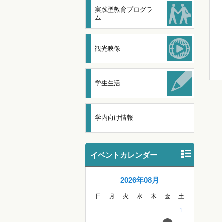
実践型教育プログラ
ム
観光映像
学生生活
学内向け情報
イベントカレンダー
2026年08月
日
月
火
水
木
金
土
1