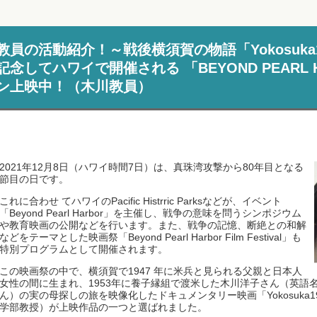
教員の活動紹介！～戦後横須賀の物語「Yokosuka
記念してハワイで開催される 「BEYOND PEARL
ン上映中！（木川教員）
2021年12月8日（ハワイ時間7日）は、真珠湾攻撃から80年目となる
節目の日です。
これに合わせ てハワイのPacific Histrric Parksなどが、イベント
「Beyond Pearl Harbor」を主催し、戦争の意味を問うシンポジウム
や教育映画の公開などを行います。また、戦争の記憶、断絶との和解
などをテーマとした映画祭「Beyond Pearl Harbor Film Festival」も
特別プログラムとして開催されます。
この映画祭の中で、横須賀で1947 年に米兵と見られる父親と日本人
女性の間に生まれ、1953年に養子縁組で渡米した木川洋子さん（英語
ん）の実の母探しの旅を映像化したドキュメンタリー映画「Yokosuka
学部教授）が上映作品の一つと選ばれました。