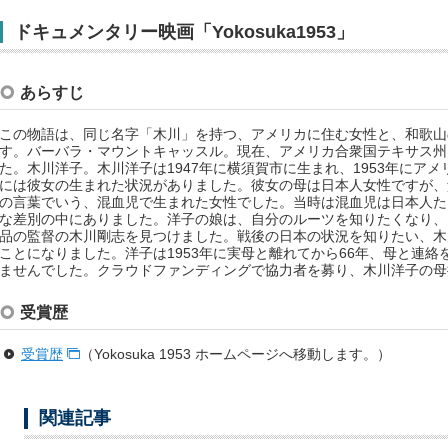
ドキュメンタリー映画「Yokosuka1953」
あらすじ
この物語は、同じ名字「木川」を持つ、アメリカに住む女性と、和歌山
す。バーバラ・マウントキャッスル。現在、アメリカ合衆国テキサス州
た。木川洋子。木川洋子は1947年に横須賀市に生まれ、1953年にア
には彼女の生まれた状況がありました。彼女の母は日本人女性ですが、
の言葉でいう、混血児で生まれた女性でした。当時は混血児は日本人た
な差別の中にありました。洋子の娘は、自分のルーツを知りたくなり、「Kig
品の監督の木川剛志を見つけました。戦後の日本の状況を知りたい、木
ことになりました。洋子は1953年に実母と離れてから66年、母と連
ませんでした。クラウドファンディングで協力者を募り、木川洋子の母
受賞歴
受賞歴
（Yokosuka 1953 ホームページへ移動します。）
関連記事