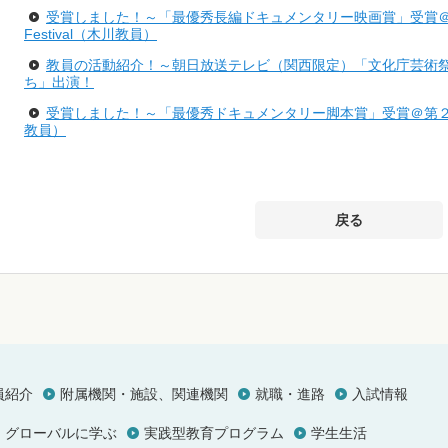
受賞しました！～「最優秀長編ドキュメンタリー映画賞」受賞＠Festigious
Festival（木川教員）
教員の活動紹介！～朝日放送テレビ（関西限定）「文化庁芸術
ち」出演！
受賞しました！～「最優秀ドキュメンタリー脚本賞」受賞＠第
教員）
戻る
員紹介
附属機関・施設、関連機関
就職・進路
入試情報
グローバルに学ぶ
実践型教育プログラム
学生生活