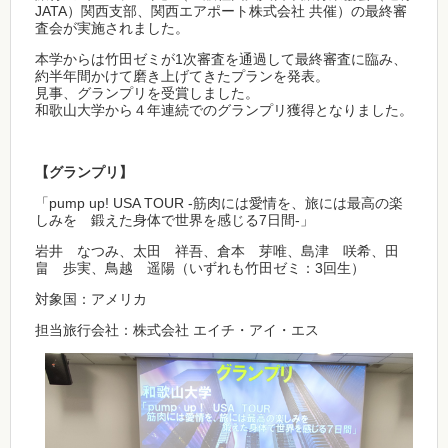
JATA）関西支部、関西エアポート株式会社 共催）の最終審
査会が実施されました。
本学からは竹田ゼミが1次審査を通過して最終審査に臨み、
約半年間かけて磨き上げてきたプランを発表。
見事、グランプリを受賞しました。
和歌山大学から４年連続でのグランプリ獲得となりました。
【グランプリ】
「pump up! USA TOUR -筋肉には愛情を、旅には最高の楽
しみを 鍛えた身体で世界を感じる7日間‐」
岩井 なつみ、太田 祥吾、倉本 芽唯、島津 咲希、田
畠 歩実、鳥越 遥陽（いずれも竹田ゼミ：3回生）
対象国：アメリカ
担当旅行会社：株式会社 エイチ・アイ・エス