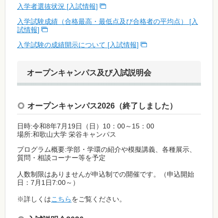
入学者選抜状況 [入試情報]
入学試験成績（合格最高・最低点及び合格者の平均点） [入
試情報]
入学試験の成績開示について [入試情報]
オープンキャンパス及び入試説明会
オープンキャンパス2026（終了しました）
日時:令和8年7月19日（日）10：00～15：00
場所:和歌山大学 栄谷キャンパス
プログラム概要:学部・学環の紹介や模擬講義、各種展示、
質問・相談コーナー等を予定
人数制限はありませんが申込制での開催です。（申込開始
日：7月1日7:00～）
※詳しくは
こちら
をご覧ください。