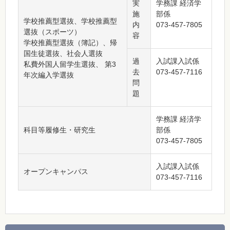
実
学務課 経済学
施
部係
学校推薦型選抜、学校推薦型
内
073-457-7805
選抜（スポーツ）
容
学校推薦型選抜（簿記）、帰
国生徒選抜、社会人選抜
過
入試課入試係
私費外国人留学生選抜、 第3
去
073-457-7116
年次編入学選抜
問
題
学務課 経済学
科目等履修生・研究生
部係
073-457-7805
入試課入試係
オープンキャンパス
073-457-7116