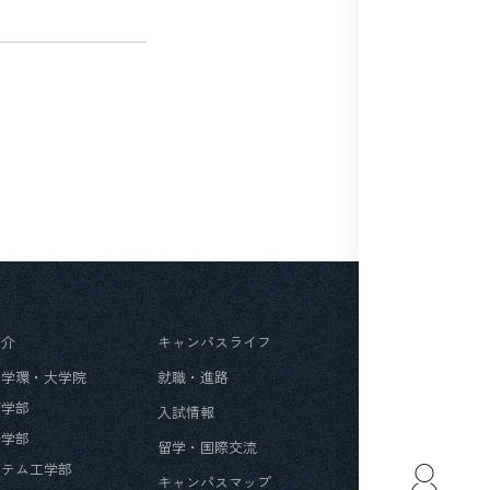
紹介
キャンパスライフ
・学環・大学院
就職・進路
育学部
入試情報
済学部
留学・国際交流
ステム工学部
キャンパスマップ