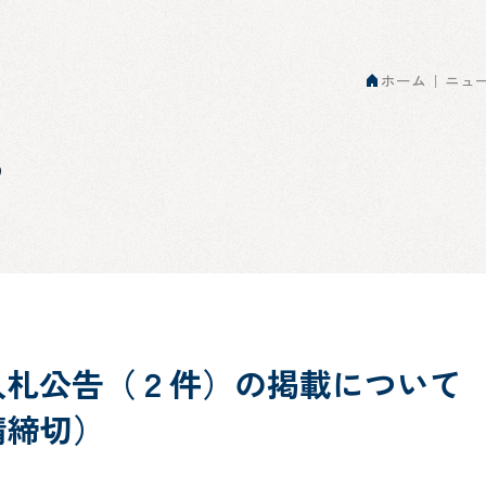
ホーム
ニュ
s
入札公告（２件）の掲載について
請締切）