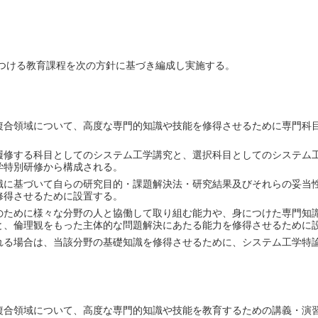
につける教育課程を次の方針に基づき編成し実施する。
複合領域について、高度な専門的知識や技能を修得させるために専門科
履修する科目としてのシステム工学講究と、選択科目としてのシステム
学特別研修から構成される。
識に基づいて自らの研究目的・課題解決法・研究結果及びそれらの妥当
修得させるために設置する。
のために様々な分野の人と協働して取り組む能力や、身につけた専門知
と、倫理観をもった主体的な問題解決にあたる能力を修得させるために
れる場合は、当該分野の基礎知識を修得させるために、システム工学特
複合領域について、高度な専門的知識や技能を教育するための講義・演