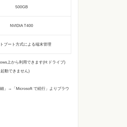
500GB
NVIDIA T400
トブート方式による端末管理
ws上から利用できます(H:ドライブ)
では起動できません)
」→「Microsoft で続行」よりブラウ