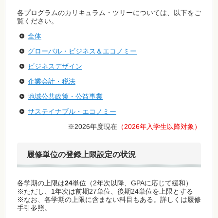
各プログラムのカリキュラム・ツリーについては、以下をご
覧ください。
全体
グローバル・ビジネス＆エコノミー
ビジネスデザイン
企業会計・税法
地域公共政策・公益事業
サステイナブル・エコノミー
※2026年度現在
（2026年入学生以降対象）
履修単位の登録上限設定の状況
各学期の上限は
24
単位（2年次以降、GPAに応じて緩和）
※ただし、1年次は前期27単位、後期24単位を上限とする
※なお、各学期の上限に含まない科目もある。詳しくは履修
手引参照。