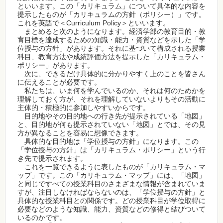
といいます。この「カリキュラム」について具体的な内容を
提示したものが「カリキュラムの方針（ポリシー）」です。
これを英語で＜Curriculum Policy＞といいます。
まとめると次のようになります。経済学部の教育目的・教
育目標を達成するための知識・能力・資質などを示した「学
位授与の方針」があります。それに基づいて構成される授業
科目、教育方法や成績評価方法を提示した「カリキュラム・
ポリシー」があります。
次に、できるだけ具体的に分かりやすく上のことを皆さん
に伝えることが必要です。
私たちは、いま何を学んでいるのか、それは何のためかを
理解しておく方が、それを理解していないよりもその活動に
主体的・積極的に参加しやすいからです。
目的地やその目的地への行き先が提示されている「地図」
と、目的地が何も提示されていない「地図」とでは、その見
方が異なることを容易に想像できます。
具体的な目的地は「学位授与の方針」になります。この
「学位授与の方針」は「カリキュラム・ポリシー」という行
き先で提示されます。
これを一覧できるように表したものが「カリキュラム・マ
ップ」です。この「カリキュラム・マップ」には、「地図」
と同じですべての授業科目のさまざまな情報が含まれていま
すが、注目しなければならないのは、「学位授与の方針」と
具体的な授業科目との関係です。どの授業科目が学位取得に
必要などのような知識、能力、資質などの修得と結びついて
いるのかです。