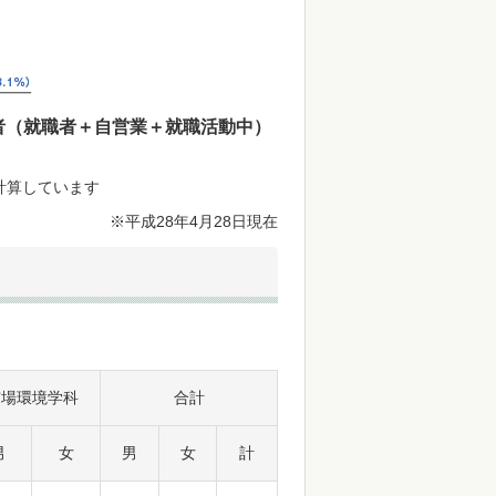
者（就職者＋自営業＋就職活動中）
計算しています
※平成28年4月28日現在
市場環境学科
合計
男
女
男
女
計