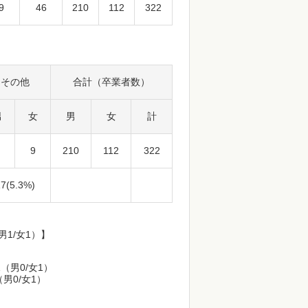
9
46
210
112
322
その他
合計（卒業者数）
男
女
男
女
計
9
210
112
322
17(5.3%)
男1/女1）】
（男0/女1）
男0/女1）