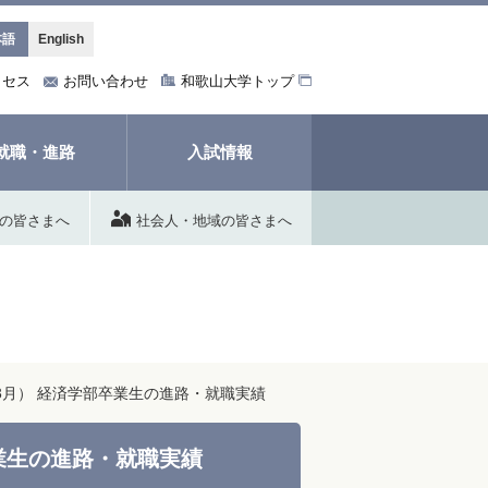
本語
English
クセス
お問い合わせ
和歌山大学トップ
就職・進路
入試情報
の皆さまへ
社会人・地域の皆さまへ
16年3月） 経済学部卒業生の進路・就職実績
部卒業生の進路・就職実績