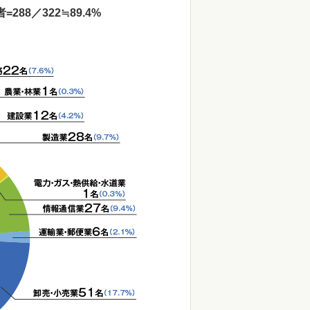
8／322≒89.4%