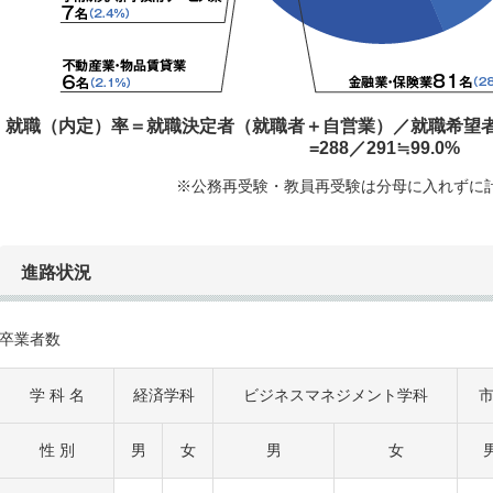
就職（内定）率＝就職決定者（就職者＋自営業）／就職希望
=288／291≒99.0%
※公務再受験・教員再受験は分母に入れずに
進路状況
卒業者数
学 科 名
経済学科
ビジネスマネジメント学科
性 別
男
女
男
女