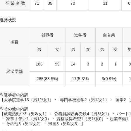
卒 業 者 数
71
35
70
31
6
進路状況
就職者
進学者
自営業
項目
男
女
男
女
男
女
186
99
14
3
2
1
8
経済学部
285(88.5%)
17(5.3%)
3(0.9%)
※進学者の内訳
【大学院進学13（男12/女1）・ 専門学校進学2（男1/女1）・ 留学2（
※その他の内訳
【就職活動中3（男2/女1）・ 公務員試験再受験4（男3/女1）・ パート1
・ 家事手伝い1（男1/女0）・ 資格取得希望1（男1/女0）・起業準備1（
・ その他3（男1/女2）・ 帰国3（男0/女3）】