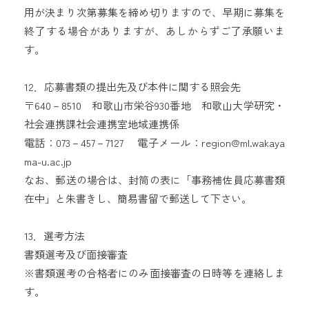
用が決まり次第募集を締め切りますので、早期に募集を
終了する場合がありますが、あしからずご了承願いま
す。
12．応募書類の提出先及び本件に関する照会先
〒640－8510 和歌山市栄谷930番地 和歌山大学研究・
社会連携課社会連携室地域連携係
電話：073－457－7127 電子メール：region@ml.wakaya
ma-u.ac.jp
なお、郵送の場合は、封筒の表に「事務補佐員応募書類
在中」と朱書きし、簡易書留で郵送して下さい。
13．選考方法
書類選考及び面接審査
※書類選考の合格者にのみ面接審査の日時等を連絡しま
す。