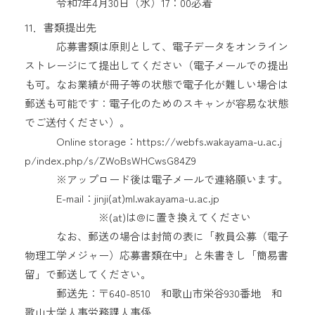
令和7年4月30日（水）17：00必着
11．書類提出先
応募書類は原則として、電子データをオンライン
ストレージにて提出してください（電子メールでの提出
も可。なお業績が冊子等の状態で電子化が難しい場合は
郵送も可能です：電子化のためのスキャンが容易な状態
でご送付ください）。
Online storage：https://webfs.wakayama-u.ac.j
p/index.php/s/ZWoBsWHCwsG84Z9
※アップロード後は電子メールで連絡願います。
E-mail：jinji(at)ml.wakayama-u.ac.jp
※(at)は@に置き換えてください
なお、郵送の場合は封筒の表に「教員公募（電子
物理工学メジャー）応募書類在中」と朱書きし「簡易書
留」で郵送してください。
郵送先：〒640-8510 和歌山市栄谷930番地 和
歌山大学人事労務課人事係