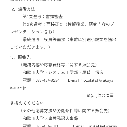
12．選考方法
第1次選考：書類審査
第2次選考：面接審査（模擬授業、研究内容のプ
レゼンテーション含む）
最終選考：役員等面接（事前に別途小論文を提出
していただきます。）
13．照会先
（職務内容や応募資格等に関する照会先）
和歌山大学・システム工学部・尾崎 信彦
電話：073-457-8234 E-mail：ozaki(at)wakayam
a-u.ac.jp
※(at)は@に置
き換えてください
（その他応募方法や労働条件等に関する照会先）
和歌山大学人事労務課人事係
電話：073-457-7011 E-mail：jinji(at)ml.wakay