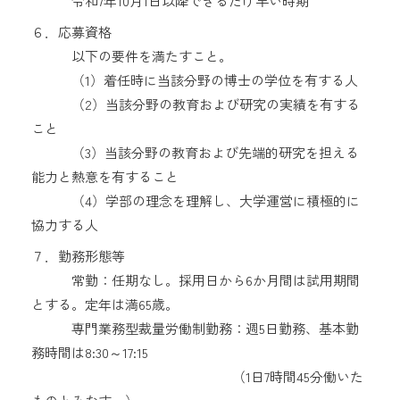
令和7年10月1日以降できるだけ早い時期
６．応募資格
以下の要件を満たすこと。
（1）着任時に当該分野の博士の学位を有する人
（2）当該分野の教育および研究の実績を有する
こと
（3）当該分野の教育および先端的研究を担える
能力と熱意を有すること
（4）学部の理念を理解し、大学運営に積極的に
協力する人
７．勤務形態等
常勤：任期なし。採用日から6か月間は試用期間
とする。定年は満65歳。
専門業務型裁量労働制勤務：週5日勤務、基本勤
務時間は8:30～17:15
（1日7時間45分働いた