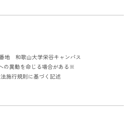
930番地 和歌山大学栄谷キャンパス
への異動を命じる場合がある※
安定法施行規則に基づく記述