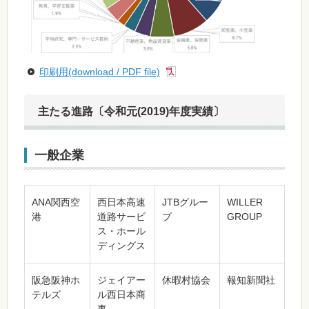
印刷用(download / PDF file)
主たる進路〔令和元(2019)年度実績〕
一般企業
ANA関西空
西日本高速
JTBグルー
WILLER
港
道路サービ
プ
GROUP
ス・ホール
ディングス
阪急阪神ホ
ジェイアー
休暇村協会
報知新聞社
テルズ
ル西日本商