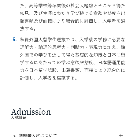
た、高等学校等卒業後の社会人経験とそこから得た
知見、及び生涯にわたり学び続ける意欲や態度を出
願書類及び面接により総合的に評価し、入学者を選
抜する。
私費外国人留学生選抜では、入学後の学修に必要な
理解力・論理的思考力・判断力・表現力に加え、諸
外国での学びを通して得た基礎的な知識と日本に留
学するにあたっての学ぶ意欲や態度、日本語運用能
力を日本留学試験、出願書類、面接により総合的に
評価し、入学者を選抜する。
Admission
入試情報
学部等入試について