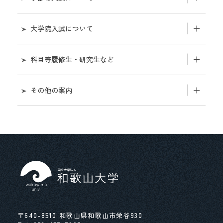
学部等紹介
大学院入試について
アドミッション・ポリシー
研究科紹介
科目等履修生・研究生など
入学者選抜要項及び学生募集要項（抜粋）等
各研究科学生募集ページ
科目等履修生
その他の案内
募集要項の公表と請求方法
学生募集要項（抜粋）
研究生
オープンキャンパス・入試説明会
入学者選抜日程
募集要項の公表と請求方法
学部開放授業
入試成績等の開示
過去の入試問題、正解解答例等の公表
入学者選抜日程
受験上及び修学上の配慮を必要とする者の事前相
談
入学者選抜における実施教科・科目等（予告）
過去の入試問題、正解解答例等の公表
ノートパソコン等の情報端末の活用と準備につい
和歌山大学入学者選抜の見直しに係る予告
入試関連データ集
て
〒640-8510 和歌山県和歌山市栄谷930