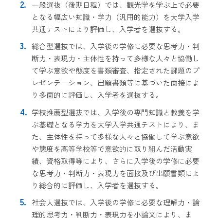
一般選抜（後期日程）では、観光学を学ぶ上で必要
となる幅広い知識・学力（汎用的能力）を大学入学
共通テストにより評価し、入学者を選抜する。
総合型選抜では、入学後の学修に必要な思考力・判
断力・表現力・主体性を持って多様な人々と協働し
て学ぶ意欲や態度を書類審査、指定された課題のプ
レゼンテーション、出願書類等に基づいた面接によ
り多面的に評価し、入学者を選抜する。
学校推薦型選抜では、入学後の専門知識と教養を学
ぶ基礎となる学力を大学入学共通テストにより、ま
た、主体性を持って多様な人々と協働して学ぶ意欲
や態度を高等学校等で意欲的に取り組んだ活動実
績、資格取得等により、さらに入学後の学修に必要
な思考力・判断力・表現力を面接及び出願書類によ
り総合的に評価し、入学者を選抜する。
社会人選抜では、入学後の学修に必要な理解力・論
理的思考力・判断力・表現力を小論文により、ま