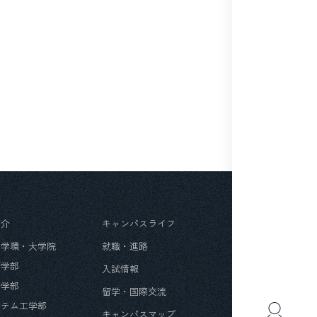
紹介
キャンパスライフ
・学環・大学院
就職・進路
育学部
入試情報
済学部
留学・国際交流
ステム工学部
キャンパスマップ