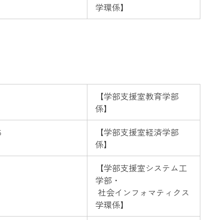
学環
係】
【
学部支援室教育学部
係】
5
【
学部支援室経済学部
係】
1
【
学部支援室システム工
学部・
社会インフォマティクス
学環
係】