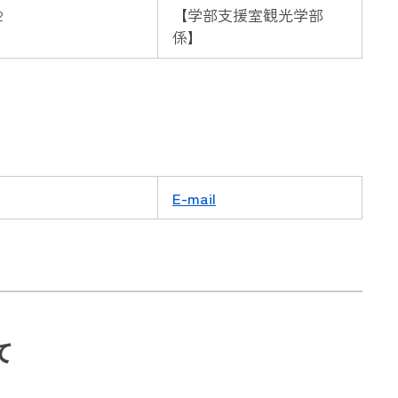
2
【
学部支援室観光学部
係】
せ
E-mail
て