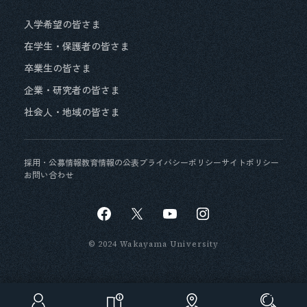
入学希望の皆さま
公益通報に関する通報・相談窓口について
在学生・保護者の皆さま
卒業生の皆さま
情報公開・個人情報保護
企業・研究者の皆さま
和歌山大学における人権に関する基本理念
社会人・地域の皆さま
独立行政法人等の役員に就いている退職公務員等
の状況等について
採用・公募情報
教育情報の公表
プライバシーポリシー
サイトポリシー
お問い合わせ
和歌山大学男女共同参画基本方針
和歌山大学におけるSOGIの多様性に関する基本方
針及び対応ガイドランについて
© 2024 Wakayama University
国立大学法人和歌山大学情報セキュリティ基本方
針
（102KB）