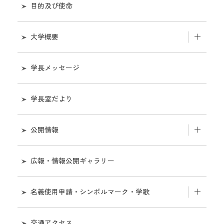
目的及び使命
大学概要
和歌山大学のあゆみ
学長メッセージ
機構図
学長室だより
役職員
公開情報
役員会
組織
広報・情報公開ギャラリー
教育研究評議会
業務
名義使用申請・シンボルマーク・学歌
経営協議会
財務
名義使用申請について
学部・センター等所在地連絡先一覧
交通アクセス