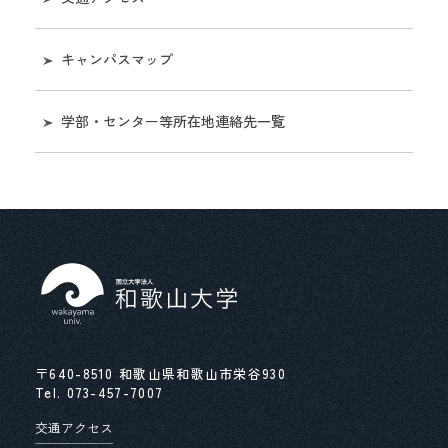
評価・監査に関する情報
シンボルマークの使用について［和歌山大学視覚
名誉教授
キャンパスマップ
表現システムマニュアル］
大学等の設置に係る設置計画書及び設置計画履行
状況報告書等に関する情報
学歌
学部・センター等所在地連絡先一覧
学長選考
マスコットキャラクター
役職員の給与水準情報
役員兼業の状況について
独立行政法人等の役員に就いている退職公務員等
の状況等について
〒640-8510 和歌山県和歌山市栄谷930
第４期中期⽬標・中期計画期間末に⽬指す専任教
Tel.
073-457-7007
員の年齢構成
交通アクセス
労働施策総合推進法に基づく中途採用比率の公表