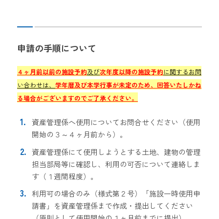
申請の手順について
４ヶ月前以前の施設予約
及び
次年度以降の施設予約
に関する
お問
い合わせは、
学年暦及び本学行事が未定のため、回答いたしかね
る場合がございますのでご了承ください。
資産管理係へ使用についてお問合せください（使用
開始の３～４ヶ月前から）。
資産管理係にて使用しようとする土地、建物の管理
担当部局等に確認し、利用の可否について連絡しま
す（１週間程度）。
利用可の場合のみ（様式第２号）「施設一時使用申
請書」を資産管理係まで作成・提出してください
（原則として使用開始の１ヶ月前までに提出）。