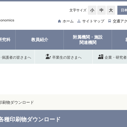
小
中
大
文字サイズ
日
ホーム
サイトマップ
交通ア
附属機関・施設
研究科
教員紹介
関連機関
・保護者の皆さまへ
卒業生の皆さまへ
企業・研究者
印刷物ダウンロード
各種印刷物ダウンロード