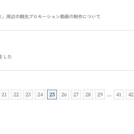
ス」周辺の観光プロモーション動画の制作について
ました
21
22
23
24
25
26
27
28
29
…
41
42