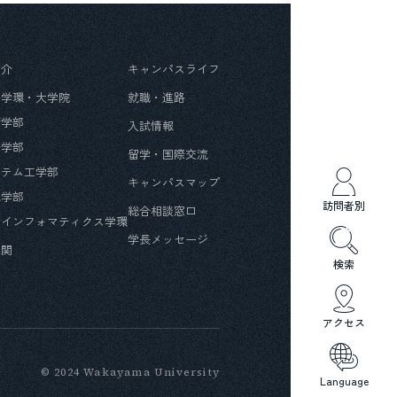
紹介
キャンパスライフ
・学環・大学院
就職・進路
育学部
入試情報
済学部
留学・国際交流
ステム工学部
キャンパスマップ
光学部
訪問者別
総合相談窓口
会インフォマティクス学環
学長メッセージ
機関
検索
アクセス
© 2024 Wakayama University
Language