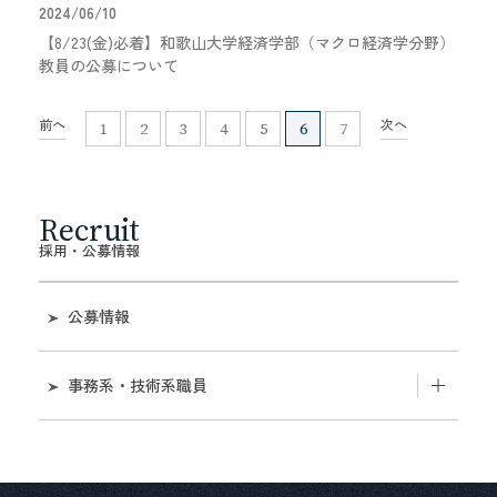
2024/06/10
【8/23(金)必着】和歌山大学経済学部（マクロ経済学分野）
教員の公募について
前へ
次へ
1
2
3
4
5
6
7
Recruit
採用・公募情報
公募情報
事務系・技術系職員
近畿地区国立大学法人等職員統一採用試験第二次
試験等の実施について