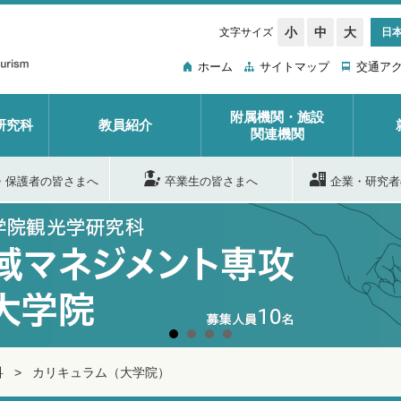
小
中
大
文字サイズ
日
ホーム
サイトマップ
交通ア
附属機関・施設
研究科
教員紹介
関連機関
・保護者の皆さまへ
卒業生の皆さまへ
企業・研究者
科
カリキュラム（大学院）