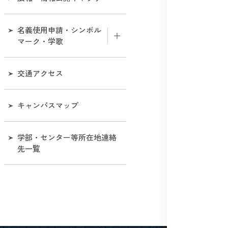
名義使用申請・シンボル
マーク・学歌
名義使用申請について
交通アクセス
シンボルマークの使用につ
キャンパスマップ
いて［和歌山大学視覚表現
システムマニュアル］
学部・センター等所在地連絡
学歌
先一覧
マスコットキャラクター