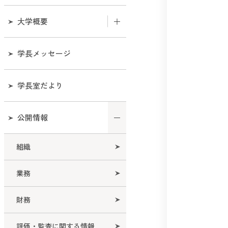
大学概要
和歌山大学のあゆみ
学長メッセージ
機構図
学長室だより
役職員
公開情報
役員会
組織
教育研究評議会
業務
経営協議会
財務
学部・センター等所在地連
絡先一覧
評価・監査に関する情報