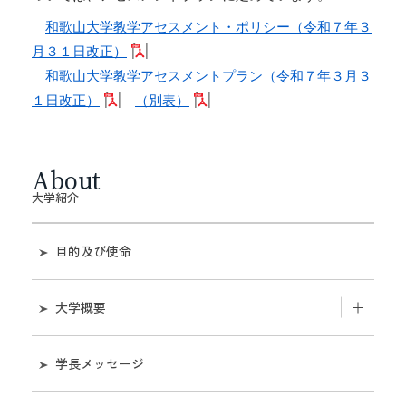
和歌山大学教学アセスメント・ポリシー（令和７年３
月３１日改正）
和歌山大学教学アセスメントプラン（令和７年３月３
１日改正）
（別表）
About
大学紹介
目的及び使命
大学概要
和歌山大学のあゆみ
学長メッセージ
機構図