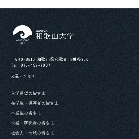
役職員の給与水準情報
役員兼業の状況について
独立行政法人等の役員に就いている退職公務員等
の状況等について
〒640-8510 和歌山県和歌山市栄谷930
第４期中期⽬標・中期計画期間末に⽬指す専任教
Tel.
073-457-7007
員の年齢構成
交通アクセス
労働施策総合推進法に基づく中途採用比率の公表
入学希望の皆さま
公益通報に関する通報・相談窓口について
在学生・保護者の皆さま
卒業生の皆さま
情報公開・個人情報保護
企業・研究者の皆さま
和歌山大学における人権に関する基本理念
社会人・地域の皆さま