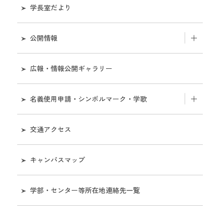
学長室だより
役職員
公開情報
役員会
組織
広報・情報公開ギャラリー
教育研究評議会
業務
名義使用申請・シンボルマーク・学歌
経営協議会
財務
名義使用申請について
学部・センター等所在地連絡先一覧
交通アクセス
評価・監査に関する情報
シンボルマークの使用について［和歌山大学視覚
名誉教授
キャンパスマップ
表現システムマニュアル］
大学等の設置に係る設置計画書及び設置計画履行
状況報告書等に関する情報
学歌
学部・センター等所在地連絡先一覧
学長選考
マスコットキャラクター