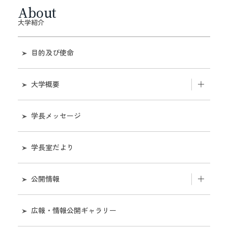
About
大学紹介
目的及び使命
大学概要
和歌山大学のあゆみ
学長メッセージ
機構図
学長室だより
役職員
公開情報
役員会
組織
広報・情報公開ギャラリー
教育研究評議会