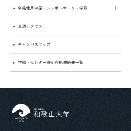
業務
名義使用申請・シンボルマーク・学歌
経営協議会
財務
名義使用申請について
学部・センター等所在地連絡先一覧
交通アクセス
評価・監査に関する情報
シンボルマークの使用について［和歌山大学視覚
名誉教授
キャンパスマップ
表現システムマニュアル］
大学等の設置に係る設置計画書及び設置計画履行
状況報告書等に関する情報
学歌
学部・センター等所在地連絡先一覧
学長選考
マスコットキャラクター
役職員の給与水準情報
役員兼業の状況について
独立行政法人等の役員に就いている退職公務員等
の状況等について