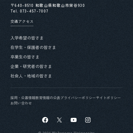
〒640-8510 和歌山県和歌山市栄谷930
第４期中期⽬標・中期計画期間末に⽬指す専任教
Tel.
073-457-7007
員の年齢構成
交通アクセス
労働施策総合推進法に基づく中途採用比率の公表
入学希望の皆さま
公益通報に関する通報・相談窓口について
在学生・保護者の皆さま
卒業生の皆さま
情報公開・個人情報保護
企業・研究者の皆さま
和歌山大学における人権に関する基本理念
社会人・地域の皆さま
独立行政法人等の役員に就いている退職公務員等
の状況等について
採用・公募情報
教育情報の公表
プライバシーポリシー
サイトポリシー
お問い合わせ
和歌山大学男女共同参画基本方針
和歌山大学におけるSOGIの多様性に関する基本方
針及び対応ガイドランについて