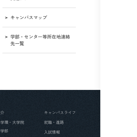
名誉教授
シンボルマークの使用につ
大学等の設置に係る設置計
キャンパスマップ
いて［和歌山大学視覚表現
画書及び設置計画履行状況
システムマニュアル］
報告書等に関する情報
学部・センター等所在地連絡
学歌
学長選考
先一覧
マスコットキャラクター
役職員の給与水準情報
役員兼業の状況について
独立行政法人等の役員に就
いている退職公務員等の状
況等について
紹介
キャンパスライフ
第４期中期⽬標・中期計画
・学環・大学院
就職・進路
期間末に⽬指す専任教員の
年齢構成
育学部
入試情報