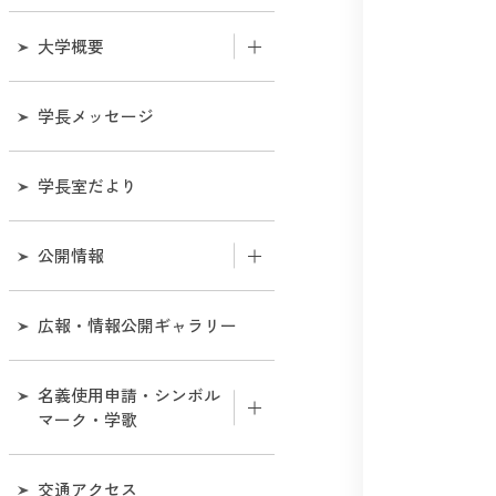
大学概要
和歌山大学のあゆみ
学長メッセージ
機構図
学長室だより
役職員
公開情報
役員会
組織
広報・情報公開ギャラリー
教育研究評議会
業務
名義使用申請・シンボル
経営協議会
マーク・学歌
財務
学部・センター等所在地連
絡先一覧
名義使用申請について
交通アクセス
評価・監査に関する情報