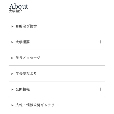
About
大学紹介
目的及び使命
大学概要
和歌山大学のあゆみ
学長メッセージ
機構図
学長室だより
役職員
公開情報
役員会
組織
広報・情報公開ギャラリー
教育研究評議会