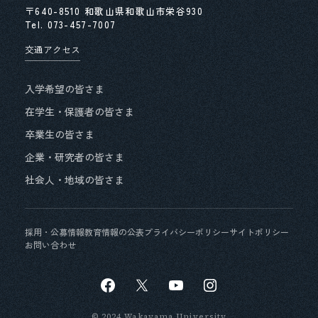
〒640-8510 和歌山県和歌山市栄谷930
第４期中期⽬標・中期計画期間末に⽬指す専任教
Tel.
073-457-7007
員の年齢構成
交通アクセス
労働施策総合推進法に基づく中途採用比率の公表
入学希望の皆さま
公益通報に関する通報・相談窓口について
在学生・保護者の皆さま
卒業生の皆さま
情報公開・個人情報保護
企業・研究者の皆さま
和歌山大学における人権に関する基本理念
社会人・地域の皆さま
独立行政法人等の役員に就いている退職公務員等
の状況等について
採用・公募情報
教育情報の公表
プライバシーポリシー
サイトポリシー
お問い合わせ
和歌山大学男女共同参画基本方針
和歌山大学におけるSOGIの多様性に関する基本方
針及び対応ガイドランについて
© 2024 Wakayama University