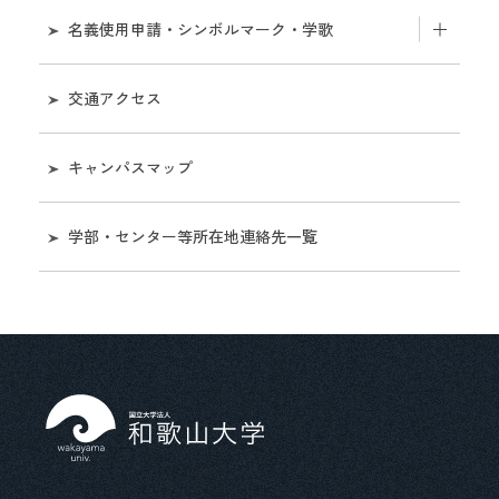
業務
名義使用申請・シンボルマーク・学歌
経営協議会
財務
名義使用申請について
学部・センター等所在地連絡先一覧
交通アクセス
評価・監査に関する情報
シンボルマークの使用について［和歌山大学視覚
名誉教授
キャンパスマップ
表現システムマニュアル］
大学等の設置に係る設置計画書及び設置計画履行
状況報告書等に関する情報
学歌
学部・センター等所在地連絡先一覧
学長選考
マスコットキャラクター
役職員の給与水準情報
役員兼業の状況について
独立行政法人等の役員に就いている退職公務員等
の状況等について